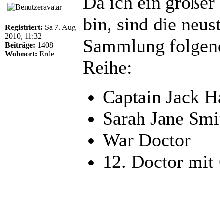
Da ich ein große
bin, sind die neu
Registriert:
Sa 7. Aug
2010, 11:32
Sammlung folgend
Beiträge:
1408
Wohnort:
Erde
Reihe:
Captain Jack H
Sarah Jane Smi
War Doctor
12. Doctor mit 