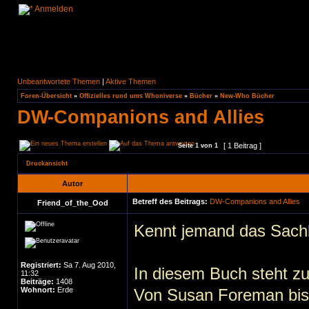
Anmelden
Unbeantwortete Themen
|
Aktive Themen
Foren-Übersicht
»
Offizielles rund ums Whoniverse
»
Bücher
»
New-Who Bücher
DW-Companions and Allies
[ 1 Beitrag ]
Seite
1
von
1
Druckansicht
Autor
Betreff des Beitrags:
DW-Companions and Allies
Friend_of_the_Ood
Kennt jemand das Sach
Registriert:
Sa 7. Aug 2010,
In diesem Buch steht z
11:32
Beiträge:
1408
Wohnort:
Erde
Von Susan Foreman bis 