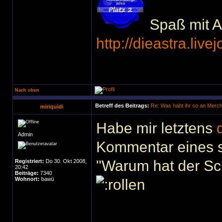
Spaß mit Ac
http://dieastra.live
Nach oben
Betreff des Beitrags:
Re: Was habt ihr so an Merc
miriquidi
Habe mir letztens
Admin
Kommentar eines s
"Warum hat der Sc
Registriert:
Do 30. Okt 2008,
20:42
Beiträge:
7340
Wohnort:
bawü