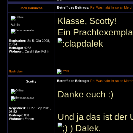
Betreff des Beitrags:
Re: Was habt ihr so an Merc
Jack Harkness
Klasse, Scotty!
Admin
Ein Prachtexempla
Registriert:
So 5. Okt 2008,
23:24
Beiträge:
4238
Wohnort:
Cardiff (bei Köln)
Nach oben
Betreff des Beitrags:
Re: Was habt ihr so an Merc
Scotty
Danke euch :)
Registriert:
Di 27. Sep 2011,
08:52
Und ja das ist der
Beiträge:
831
Wohnort:
Essen
) Dalek.