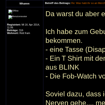
Betreff des Beitrags:
Re: Was habt ihr so an Merc
Whamm
Da warst du aber 
Registriert:
Mi 16. Apr 2014,
11:06
Ich habe zum Gebu
Beiträge:
316
Wohnort:
Rett fram
bekommen.
- eine Tasse (Disa
- Ein T Shirt mit d
aus BLINK
- Die Fob-Watch v
Soviel dazu, dass
Nerven gehe.... me