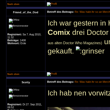
Nach oben
Betreff des Beitrags:
Re: Was habt ihr so an Merc
Friend_of_the_Ood
Ich war gestern i
Comix
drei Docto
Registriert:
Sa 7. Aug 2010,
11:32
un
Beiträge:
1408
aus alten Doctor Who Magazines)
Wohnort:
Erde
gekauft.
Nach oben
Betreff des Beitrags:
Re: Was habt ihr so an Merc
Scotty
Ich hab nen vorwit
Registriert:
Di 27. Sep 2011,
08:52