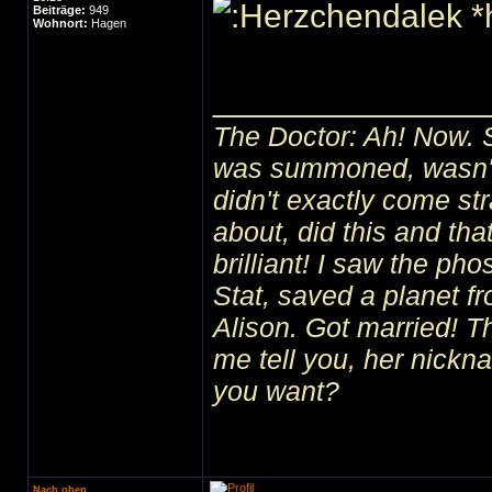
*
Beiträge:
949
Wohnort:
Hagen
______________
The Doctor: Ah! Now. 
was summoned, wasn't I
didn't exactly come str
about, did this and tha
brilliant! I saw the ph
Stat, saved a planet f
Alison. Got married! 
me tell you, her nick
you want?
Nach oben