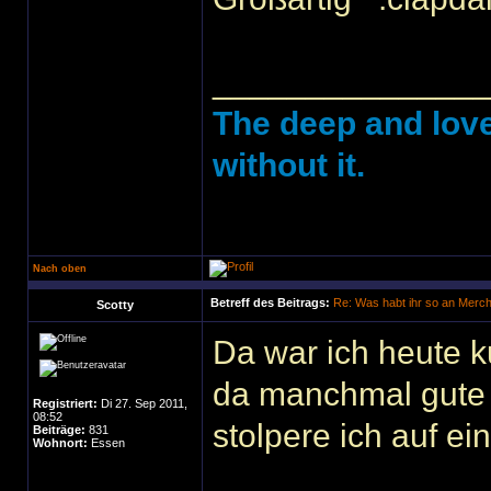
______________
The deep and love
without it.
Nach oben
Betreff des Beitrags:
Re: Was habt ihr so an Merc
Scotty
Da war ich heute k
da manchmal gute 
Registriert:
Di 27. Sep 2011,
08:52
stolpere ich auf e
Beiträge:
831
Wohnort:
Essen