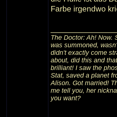
Farbe irgendwo kr
______________
The Doctor: Ah! Now. 
was summoned, wasn't I
didn't exactly come str
about, did this and tha
brilliant! I saw the ph
Stat, saved a planet f
Alison. Got married! 
me tell you, her nick
you want?