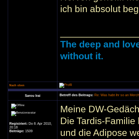
ich bin absolut beg
______________
The deep and love
without it.
Nach oben
Betreff des Beitrags:
Re: Was habt ihr so an Merc
Sarou Irai
Meine DW-Gedächtn
Die Tardis-Famili
Registriert:
Do 8. Apr 2010,
20:18
und die Adipose w
Beiträge:
1509