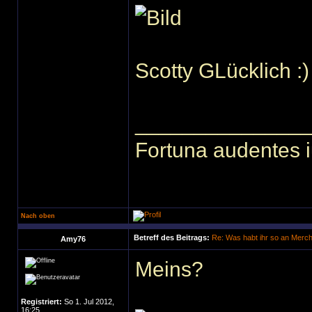
Scotty GLücklich :)
______________
Fortuna audentes i
Nach oben
Betreff des Beitrags:
Re: Was habt ihr so an Merc
Amy76
Meins?
Registriert:
So 1. Jul 2012,
16:25