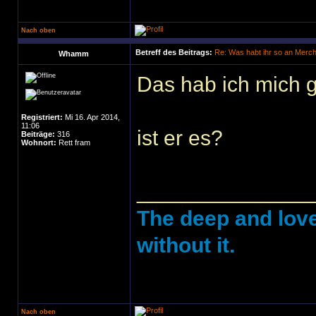
Nach oben
Betreff des Beitrags:
Re: Was habt ihr so an Merc
Whamm
Das hab ich mich g
Registriert:
Mi 16. Apr 2014,
11:06
ist er es?
Beiträge:
316
Wohnort:
Rett fram
______________
The deep and love
without it.
Nach oben