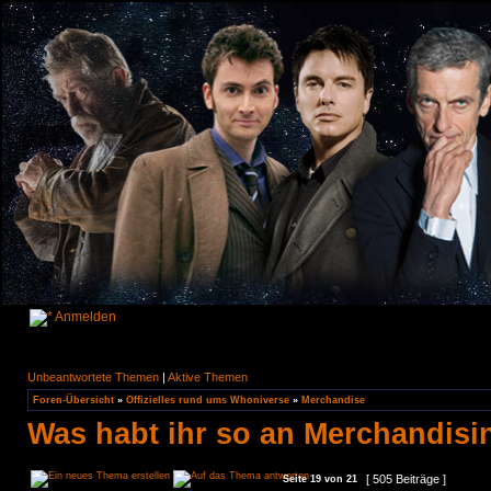
Anmelden
Unbeantwortete Themen
|
Aktive Themen
Foren-Übersicht
»
Offizielles rund ums Whoniverse
»
Merchandise
Was habt ihr so an Merchandisi
[ 505 Beiträge ]
Seite
19
von
21