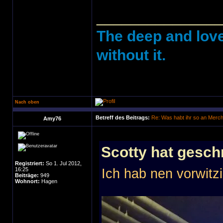
______________
The deep and love
without it.
Nach oben
Betreff des Beitrags:
Re: Was habt ihr so an Merc
Amy76
Scotty hat gesch
Registriert:
So 1. Jul 2012,
16:25
Ich hab nen vorwitz
Beiträge:
949
Wohnort:
Hagen