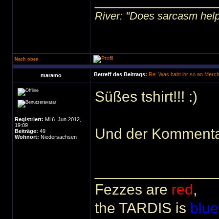
______________
River: "Does sarcasm help?"
Nach oben
Betreff des Beitrags:
Re: Was habt ihr so an Merc
maramo
Süßes tshirt!!! :)
Registriert:
Mi 6. Jun 2012,
19:09
Und der Kommentar 
Beiträge:
49
Wohnort:
Niedersachsen
______________
Fezzes are
red
,
the TARDIS is
blue