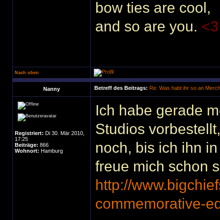
bow ties are cool,
and so are you.
<3
Nach oben
Betreff des Beitrags:
Re: Was habt ihr so an Merc
Nanny
Ich habe gerade me
Studios vorbestellt
Registriert:
Di 30. Mär 2010,
17:25
noch, bis ich ihn i
Beiträge:
866
Wohnort:
Hamburg
freue mich schon s
http://www.bigchief
commemorative-ed