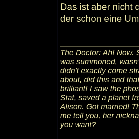
Das ist aber nicht 
der schon eine Um
______________
The Doctor: Ah! Now. 
was summoned, wasn't I
didn't exactly come str
about, did this and tha
brilliant! I saw the ph
Stat, saved a planet f
Alison. Got married! 
me tell you, her nick
you want?