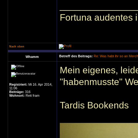
______________
Fortuna audentes i
Nach oben
Betreff des Beitrags:
Re: Was habt ihr so an Merc
Whamm
Mein eigenes, leid
"habenmusste" We
Registriert:
Mi 16. Apr 2014,
11:06
Beiträge:
316
Wohnort:
Rett fram
Tardis Bookends