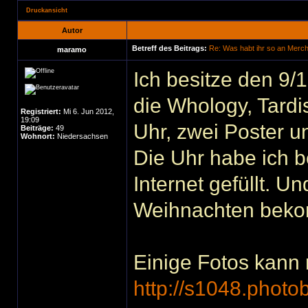
Druckansicht
Autor
Betreff des Beitrags:
Re: Was habt ihr so an Merc
maramo
Ich besitze den 9/
die Whology, Tardi
Registriert:
Mi 6. Jun 2012,
19:09
Uhr, zwei Poster 
Beiträge:
49
Wohnort:
Niedersachsen
Die Uhr habe ich 
Internet gefüllt. 
Weihnachten bek
Einige Fotos kann 
http://s1048.phot