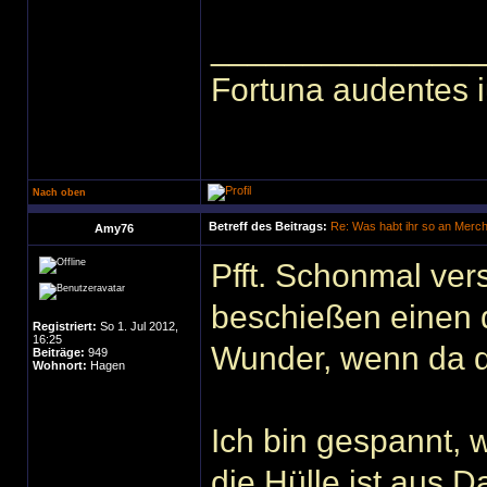
______________
Fortuna audentes i
Nach oben
Betreff des Beitrags:
Re: Was habt ihr so an Merc
Amy76
Pfft. Schonmal ver
beschießen einen d
Registriert:
So 1. Jul 2012,
16:25
Wunder, wenn da di
Beiträge:
949
Wohnort:
Hagen
Ich bin gespannt, 
die Hülle ist aus 