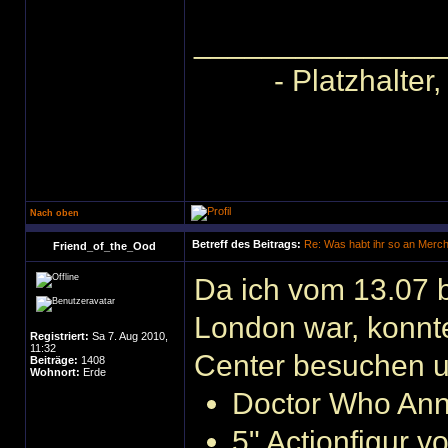
______________
- Platzhalter
Nach oben
Betreff des Beitrags:
Re: Was habt ihr so an Merc
Friend_of_the_Ood
Da ich vom 13.07 b
London war, konnt
Registriert:
Sa 7. Aug 2010,
11:32
Center besuchen un
Beiträge:
1408
Wohnort:
Erde
Doctor Who Ann
5" Actionfigur 