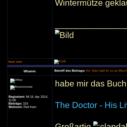
Wintermütze geklau
______________
Nach oben
Betreff des Beitrags:
Re: Was habt ihr so an Merc
Whamm
habe mir das Buch
Registriert:
Mi 16. Apr 2014,
11:06
The Doctor - His L
Beiträge:
316
Wohnort:
Rett fram
Großartig