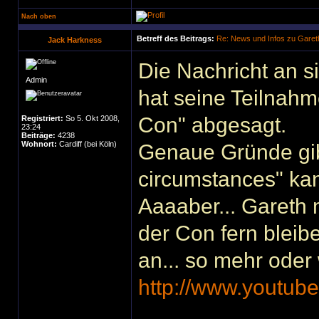
Nach oben
Betreff des Beitrags:
Re: News und Infos zu Garet
Jack Harkness
Die Nachricht an sic
Admin
hat seine Teilnahm
Con" abgesagt.
Registriert:
So 5. Okt 2008,
23:24
Beiträge:
4238
Wohnort:
Cardiff (bei Köln)
Genaue Gründe gibt
circumstances" kan
Aaaaber... Gareth
der Con fern bleibe
an... so mehr oder 
http://www.youtub