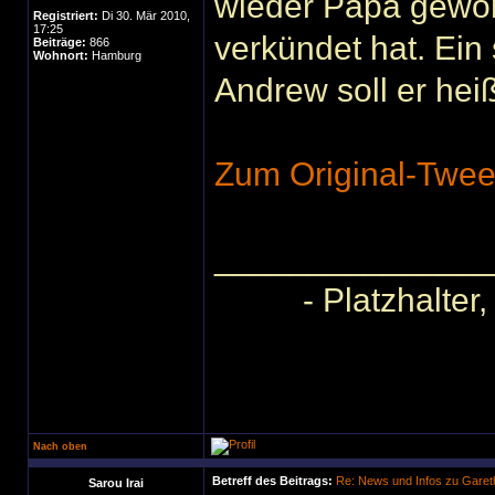
wieder Papa gewor
Registriert:
Di 30. Mär 2010,
17:25
verkündet hat. Ein 
Beiträge:
866
Wohnort:
Hamburg
Andrew soll er he
Zum Original-Tweet
______________
- Platzhalter
Nach oben
Betreff des Beitrags:
Re: News und Infos zu Garet
Sarou Irai