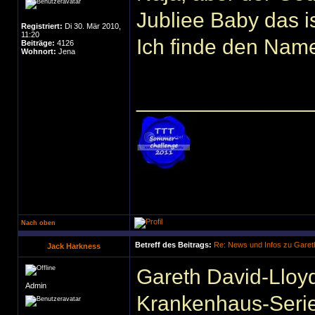
Jubliee Baby das i
Registriert:
Di 30. Mär 2010,
11:20
Ich finde den Nam
Beiträge:
4126
Wohnort:
Jena
______________
Nach oben
Betreff des Beitrags:
Re: News und Infos zu Garet
Jack Harkness
Gareth David-Lloyd 
Admin
Krankenhaus-Serie