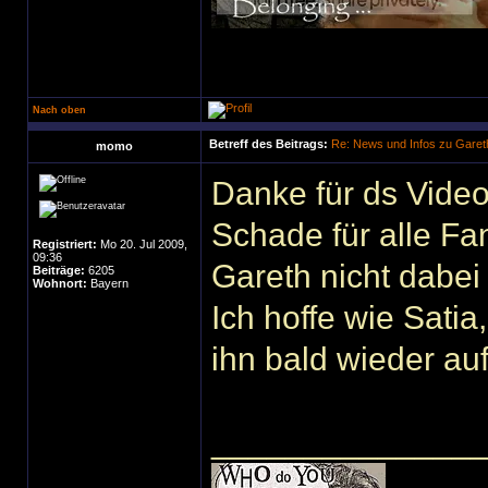
Nach oben
Betreff des Beitrags:
Re: News und Infos zu Garet
momo
Danke für ds Vide
Schade für alle Fa
Registriert:
Mo 20. Jul 2009,
09:36
Gareth nicht dabei
Beiträge:
6205
Wohnort:
Bayern
Ich hoffe wie Satia
ihn bald wieder au
______________