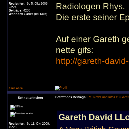
Radiologen Rhys.
Registriert:
So 5. Okt 2008,
23:24
Beiträge:
4238
Wohnort:
Cardiff (bei Köln)
Die erste seiner Ep
Auf einer Gareth g
nette gifs:
http://gareth-david
Nach oben
Betreff des Beitrags:
Re: News und Infos zu Garet
Schnatterinchen
Gareth David LLo
Registriert:
So 11. Okt 2009,
15:28