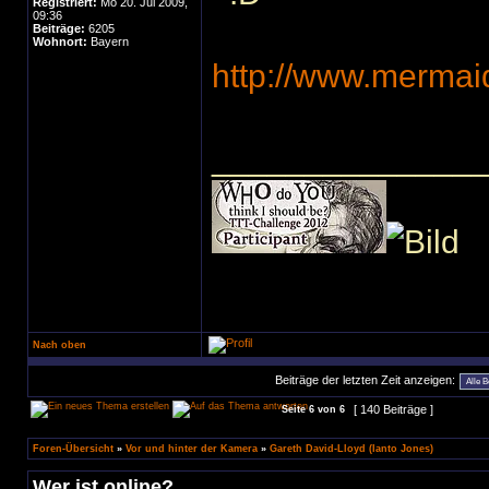
Registriert:
Mo 20. Jul 2009,
09:36
Beiträge:
6205
Wohnort:
Bayern
http://www.mermaid
______________
Nach oben
Beiträge der letzten Zeit anzeigen:
[ 140 Beiträge ]
Seite
6
von
6
Foren-Übersicht
»
Vor und hinter der Kamera
»
Gareth David-Lloyd (Ianto Jones)
Wer ist online?