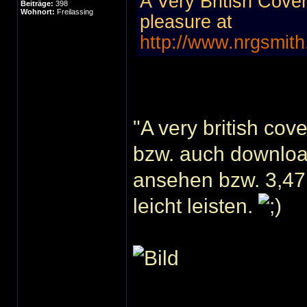
A Very British Cover
Beiträge:
398
Wohnort:
Freilassing
pleasure at
http://www.nrgsmith
"A very british co
bzw. auch downloa
ansehen bzw. 3,47
leicht leisten.