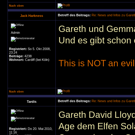
Nach oben
Betreff des Beitrags:
Re: News und Infos zu Garet
Jack Harkness
Gareth und Gemma
Admin
Und es gibt schon 
Registriert:
So 5. Okt 2008,
23:24
Beiträge:
4238
Wohnort:
Cardiff (bei Köln)
This is NOT an evil
Nach oben
Betreff des Beitrags:
Re: News und Infos zu Garet
Tardis
Gareth David Lloyd
Age dem Elfen Sol
Registriert:
Do 20. Mai 2010,
11:16