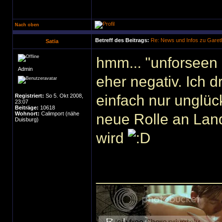
Nach oben
Betreff des Beitrags:
Re: News und Infos zu Garet
Satia
hmm... "unforseen 
Admin
eher negativ. Ich 
einfach nur unglüc
Registriert:
So 5. Okt 2008,
23:07
Beiträge:
10618
Wohnort:
Calimport (nähe
neue Rolle an Lan
Duisburg)
wird
______________