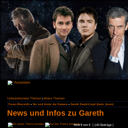
Anmelden
Unbeantwortete Themen
|
Aktive Themen
Foren-Übersicht
»
Vor und hinter der Kamera
»
Gareth David-Lloyd (Ianto Jones)
News und Infos zu Gareth
[ 140 Beiträge ]
Seite
6
von
6