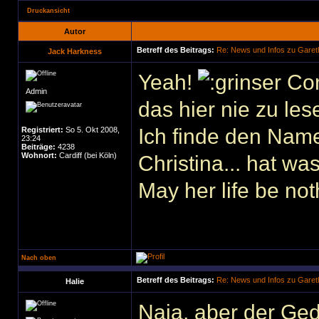
Druckansicht
Autor
Betreff des Beitrags:
Re: News und Infos zu Garet
Jack Harkness
Yeah!
Con
Admin
das hier nie zu le
Ich finde den Name
Registriert:
So 5. Okt 2008,
23:24
Beiträge:
4238
Wohnort:
Cardiff (bei Köln)
Christina... hat was
May her life be not
Nach oben
Betreff des Beitrags:
Re: News und Infos zu Garet
Halie
Naja, aber der Ged