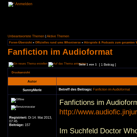
Anmelden
Unbeantwortete Themen
|
Aktive Themen
Foren-Übersicht
»
Offizielles rund ums Whoniverse
»
Hörspiele & Podcasts zum gesamten
Fanfiction im Audioformat
[ 1 Beitrag ]
Seite
1
von
1
Druckansicht
Autor
Betreff des Beitrags:
Fanfiction im Audioformat
SunnyMerle
Fanfictions im Audioforma
http://www.audiofic.jinju
Registriert:
Di 14. Mai 2013,
07:45
Beiträge:
157
Im Suchfeld Doctor Who