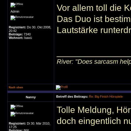
Vor allem toll die 
Admin
Das Duo ist besti
Lautstärke runter
Registriert:
Do 30. Okt 2008,
20:42
Beiträge:
7340
Wohnort:
bawü
______________
River: "Does sarcasm help?"
Nach oben
Betreff des Beitrags:
Re: Big Finish Hörspiele
Nanny
Tolle Meldung, Hö
doch eingentlich n
Registriert:
Di 30. Mär 2010,
17:25
Beiträge:
866