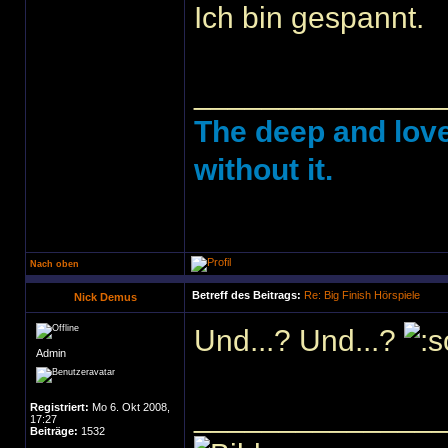
Ich bin gespannt.
______________
The deep and love
without it.
Nach oben
Betreff des Beitrags:
Re: Big Finish Hörspiele
Nick Demus
Und...? Und...?
Admin
______________
Registriert:
Mo 6. Okt 2008,
17:27
Beiträge:
1532