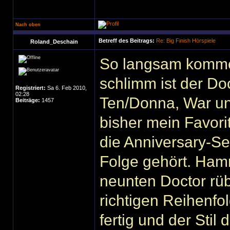
Nach oben
Betreff des Beitrags:
Re: Big Finish Hörspiele
Roland_Deschain
So langsam komme 
schlimm ist der D
Registriert:
Sa 6. Feb 2010,
02:28
Ten/Donna, War und
Beiträge:
1457
bisher mein Favorit
die Anniversary-Se
Folge gehört. Hamm
neunten Doctor rüb
richtigen Reihenfol
fertig und der Stil