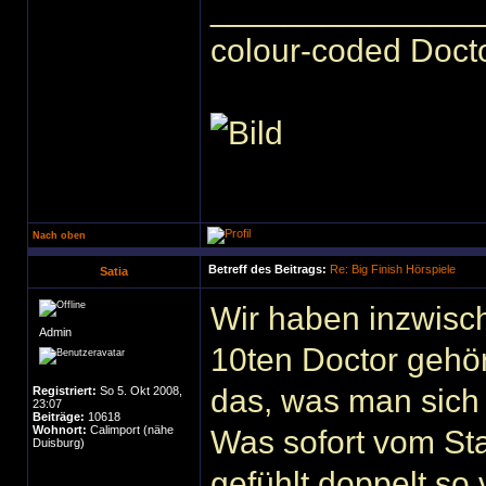
______________
colour-coded Docto
Nach oben
Betreff des Beitrags:
Re: Big Finish Hörspiele
Satia
Wir haben inzwisc
Admin
10ten Doctor gehör
das, was man sich
Registriert:
So 5. Okt 2008,
23:07
Beiträge:
10618
Wohnort:
Calimport (nähe
Was sofort vom Sta
Duisburg)
gefühlt doppelt so v