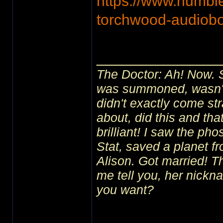
https://www.humbl
torchwood-audiob
______________
The Doctor: Ah! Now. 
was summoned, wasn't I
didn't exactly come str
about, did this and tha
brilliant! I saw the ph
Stat, saved a planet f
Alison. Got married! 
me tell you, her nick
you want?