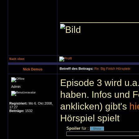
______________
Nach oben
Betreff des Beitrags:
Re: Big Finish Hörspiele
Nick Demus
Episode 3 wird u.a
Admin
haben. Infos und F
anklicken) gibt's
hi
Registriert:
Mo 6. Okt 2008,
17:27
Beiträge:
1532
Hörspiel spielt
Spoiler
für
: