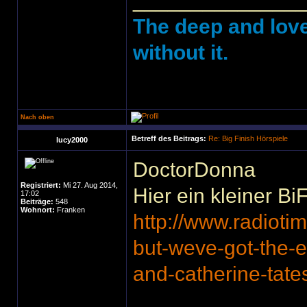
______________
The deep and love
without it.
Nach oben
Betreff des Beitrags:
Re: Big Finish Hörspiele
lucy2000
DoctorDonna
Registriert:
Mi 27. Aug 2014,
Hier ein kleiner B
17:02
Beiträge:
548
Wohnort:
Franken
http://www.radiot
but-weve-got-the-ex
and-catherine-tate