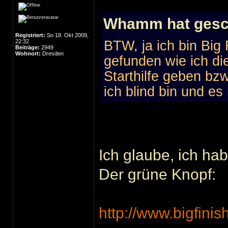
Whamm hat gesc
Registriert:
So 18. Okt 2009,
22:32
BTW, ja ich bin Big 
Beiträge:
2949
Wohnort:
Dresden
gefunden wie ich di
Starthilfe geben bzw
ich blind bin und es 
Ich glaube, ich ha
Der grüne Knopf:
http://www.bigfini