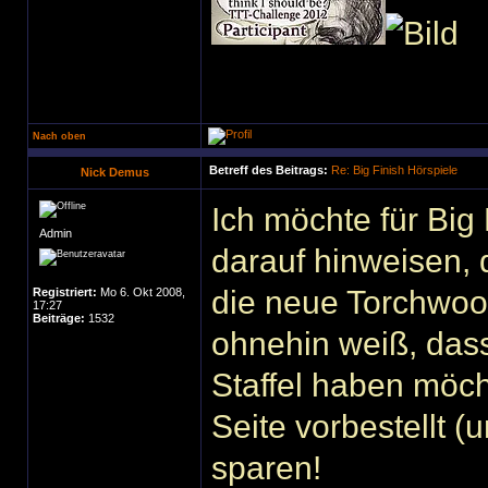
Nach oben
Betreff des Beitrags:
Re: Big Finish Hörspiele
Nick Demus
Ich möchte für Big 
Admin
darauf hinweisen, 
die neue Torchwoo
Registriert:
Mo 6. Okt 2008,
17:27
Beiträge:
1532
ohnehin weiß, dass 
Staffel haben möch
Seite vorbestellt (
sparen!