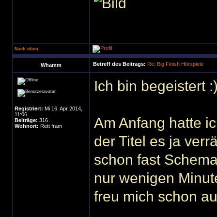
Nach oben
Betreff des Beitrags:
Re: Big Finish Hörspiele
Whamm
Ich bin begeistert :
Registriert:
Mi 16. Apr 2014,
11:06
Am Anfang hatte ic
Beiträge:
316
Wohnort:
Rett fram
der Titel es ja ve
schon fast Schema
nur wenigen Minut
freu mich schon au