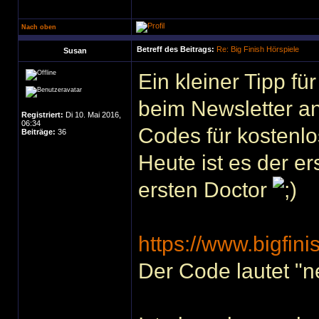
Nach oben
Betreff des Beitrags:
Re: Big Finish Hörspiele
Susan
Ein kleiner Tipp fü
beim Newsletter a
Registriert:
Di 10. Mai 2016,
06:34
Codes für kostenlo
Beiträge:
36
Heute ist es der e
ersten Doctor
https://www.bigfin
Der Code lautet "n