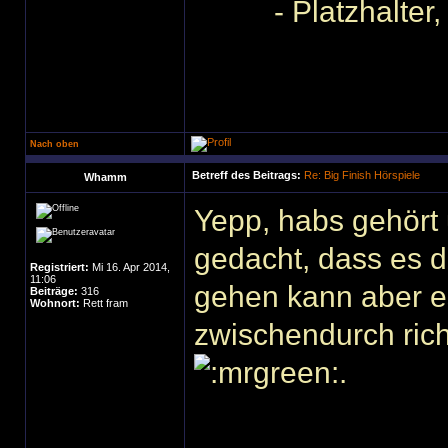
- Platzhalter
Nach oben
Betreff des Beitrags:
Re: Big Finish Hörspiele
Whamm
Yepp, habs gehört 
gedacht, dass es d
Registriert:
Mi 16. Apr 2014,
11:06
gehen kann aber e
Beiträge:
316
Wohnort:
Rett fram
zwischendurch richt
.