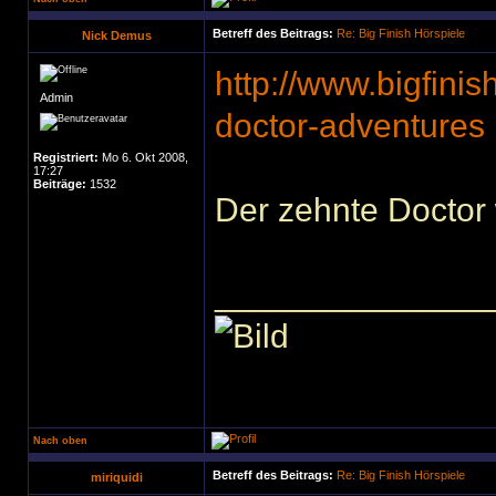
Betreff des Beitrags:
Re: Big Finish Hörspiele
Nick Demus
http://www.bigfini
Admin
doctor-adventures
Registriert:
Mo 6. Okt 2008,
17:27
Beiträge:
1532
Der zehnte Doctor 
______________
Nach oben
Betreff des Beitrags:
Re: Big Finish Hörspiele
miriquidi