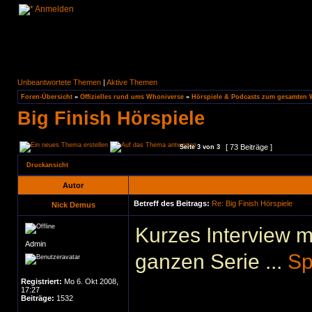
Anmelden
Unbeantwortete Themen
|
Aktive Themen
Foren-Übersicht
»
Offizielles rund ums Whoniverse
»
Hörspiele & Podcasts zum gesamten
Big Finish Hörspiele
[ 73 Beiträge ]
Seite
3
von
3
Druckansicht
Autor
Betreff des Beitrags:
Re: Big Finish Hörspiele
Nick Demus
Kurzes Interview m
Admin
ganzen Serie ...
Sp
Registriert:
Mo 6. Okt 2008,
17:27
Beiträge:
1532