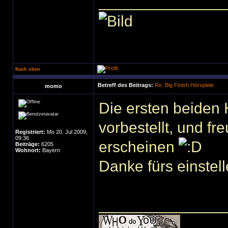
______________
Nach oben
Betreff des Beitrags:
Re: Big Finish Hörspiele
momo
Die ersten beiden 
vorbestellt, und fr
Registriert:
Mo 20. Jul 2009,
09:36
erscheinen
Beiträge:
6205
Wohnort:
Bayern
Danke fürs einstel
______________