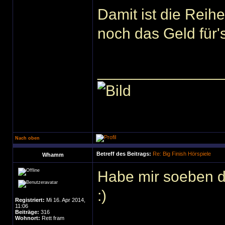
Damit ist die Reihe
noch das Geld für'
______________
Nach oben
Betreff des Beitrags:
Re: Big Finish Hörspiele
Whamm
Habe mir soeben d
:)
Registriert:
Mi 16. Apr 2014,
11:06
Beiträge:
316
Wohnort:
Rett fram