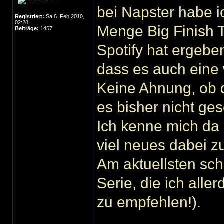
bei Napster habe ic
Registriert:
Sa 6. Feb 2010,
02:28
Menge Big Finish T
Beiträge:
1457
Spotify hat ergeben
dass es auch eine 
Keine Ahnung, ob d
es bisher nicht ge
Ich kenne mich da 
viel neues dabei z
Am aktuellsten sche
Serie, die ich alle
zu empfehlen!).