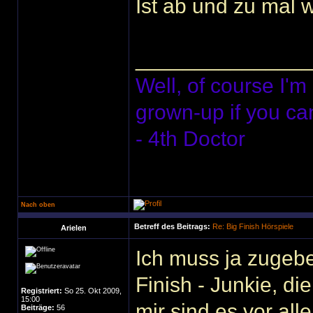
Ist ab und zu mal 
______________
Well, of course I'm
grown-up if you ca
- 4th Doctor
Nach oben
Betreff des Beitrags:
Re: Big Finish Hörspiele
Arielen
Ich muss ja zugebe
Finish - Junkie, d
Registriert:
So 25. Okt 2009,
15:00
mir sind es vor al
Beiträge:
56