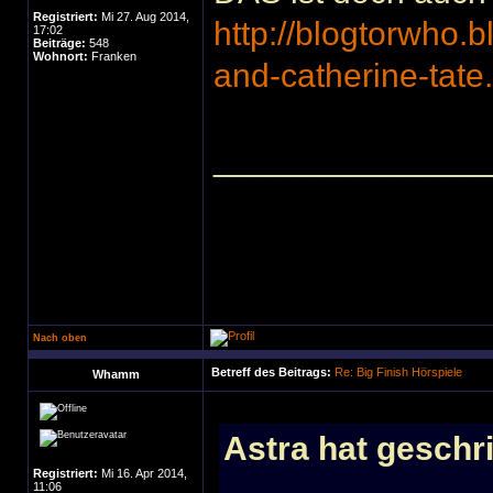
Registriert:
Mi 27. Aug 2014,
http://blogtorwho.
17:02
Beiträge:
548
Wohnort:
Franken
and-catherine-tat
______________
Nach oben
Betreff des Beitrags:
Re: Big Finish Hörspiele
Whamm
Astra hat geschr
Registriert:
Mi 16. Apr 2014,
11:06