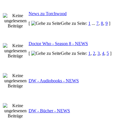
News zu Torchwood
[
Gehe zu Seite:
1
...
7
,
8
,
9
]
Doctor Who - Season 8 - NEWS
[
Gehe zu Seite:
1
,
2
,
3
,
4
,
5
]
DW - Audiobooks - NEWS
DW - Bücher - NEWS