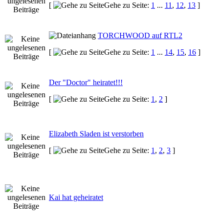
[
Gehe zu Seite:
1
...
11
,
12
,
13
]
TORCHWOOD auf RTL2
[
Gehe zu Seite:
1
...
14
,
15
,
16
]
Der "Doctor" heiratet!!!
[
Gehe zu Seite:
1
,
2
]
Elizabeth Sladen ist verstorben
[
Gehe zu Seite:
1
,
2
,
3
]
Kai hat geheiratet