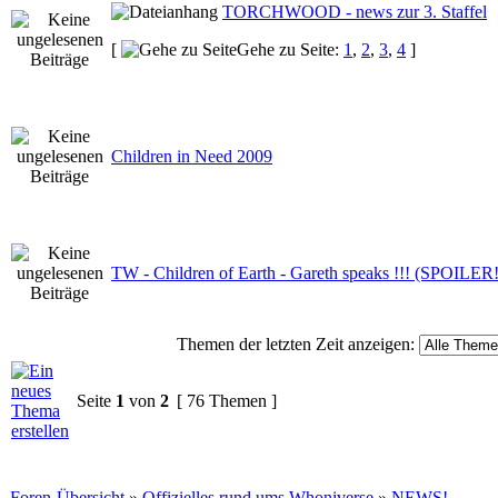
TORCHWOOD - news zur 3. Staffel
[
Gehe zu Seite:
1
,
2
,
3
,
4
]
Children in Need 2009
TW - Children of Earth - Gareth speaks !!! (SPOILER!
Themen der letzten Zeit anzeigen:
Seite
1
von
2
[ 76 Themen ]
Foren-Übersicht
»
Offizielles rund ums Whoniverse
»
NEWS!