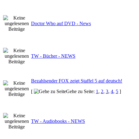
Doctor Who auf DVD - News
TW - Bücher - NEWS
Bezahlsender FOX zeigt Staffel 5 auf deutsch!
[
Gehe zu Seite:
1
,
2
,
3
,
4
,
5
]
TW - Audiobooks - NEWS