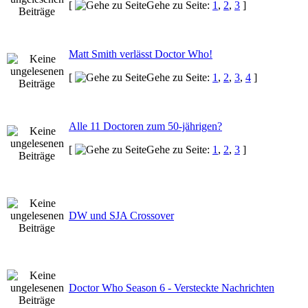
[
Gehe zu Seite:
1
,
2
,
3
]
Matt Smith verlässt Doctor Who!
[
Gehe zu Seite:
1
,
2
,
3
,
4
]
Alle 11 Doctoren zum 50-jährigen?
[
Gehe zu Seite:
1
,
2
,
3
]
DW und SJA Crossover
Doctor Who Season 6 - Versteckte Nachrichten