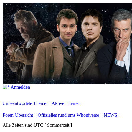
Anmelden
Unbeantwortete Themen
|
Aktive Themen
Foren-Übersicht
»
Offizielles rund ums Whoniverse
»
NEWS!
Alle Zeiten sind UTC [ Sommerzeit ]