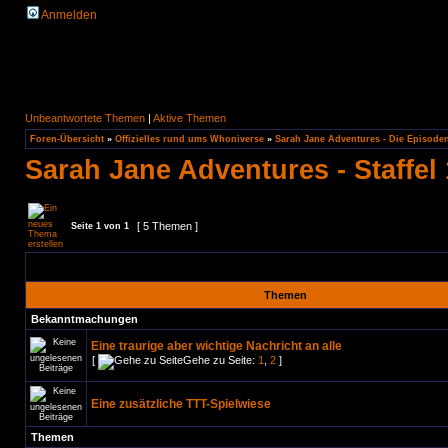
Anmelden
Unbeantwortete Themen
|
Aktive Themen
Foren-Übersicht
»
Offizielles rund ums Whoniverse
»
Sarah Jane Adventures - Die Episode
Sarah Jane Adventures - Staffel 
[ 5 Themen ]
Seite
1
von
1
Themen
Bekanntmachungen
Eine traurige aber wichtige Nachricht an alle
[
Gehe zu Seite:
1
,
2
]
Eine zusätzliche TTT-Spielwiese
Themen