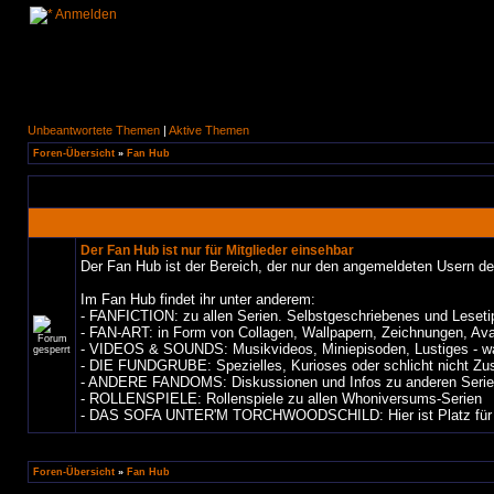
Anmelden
Unbeantwortete Themen
|
Aktive Themen
Foren-Übersicht
»
Fan Hub
Der Fan Hub ist nur für Mitglieder einsehbar
Der Fan Hub ist der Bereich, der nur den angemeldeten Usern d
Im Fan Hub findet ihr unter anderem:
- FANFICTION: zu allen Serien. Selbstgeschriebenes und Leset
- FAN-ART: in Form von Collagen, Wallpapern, Zeichnungen, Ava
- VIDEOS & SOUNDS: Musikvideos, Miniepisoden, Lustiges - wa
- DIE FUNDGRUBE: Spezielles, Kurioses oder schlicht nicht Zus
- ANDERE FANDOMS: Diskussionen und Infos zu anderen Serie
- ROLLENSPIELE: Rollenspiele zu allen Whoniversums-Serien
- DAS SOFA UNTER'M TORCHWOODSCHILD: Hier ist Platz für Plau
Foren-Übersicht
»
Fan Hub