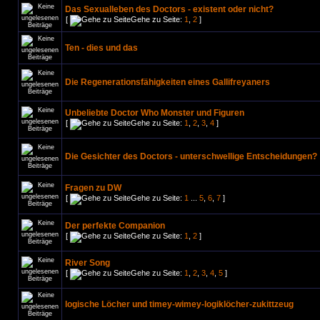
Das Sexualleben des Doctors - existent oder nicht?
[
Gehe zu Seite:
1
,
2
]
Ten - dies und das
Die Regenerationsfähigkeiten eines Gallifreyaners
Unbeliebte Doctor Who Monster und Figuren
[
Gehe zu Seite:
1
,
2
,
3
,
4
]
Die Gesichter des Doctors - unterschwellige Entscheidungen?
Fragen zu DW
[
Gehe zu Seite:
1
...
5
,
6
,
7
]
Der perfekte Companion
[
Gehe zu Seite:
1
,
2
]
River Song
[
Gehe zu Seite:
1
,
2
,
3
,
4
,
5
]
logische Löcher und timey-wimey-logiklöcher-zukittzeug