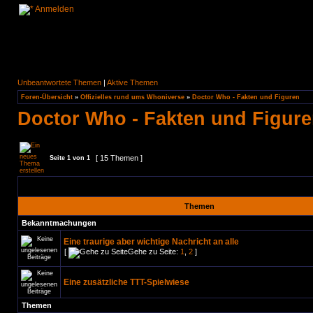
Anmelden
Unbeantwortete Themen
|
Aktive Themen
Foren-Übersicht
»
Offizielles rund ums Whoniverse
»
Doctor Who - Fakten und Figuren
Doctor Who - Fakten und Figur
[ 15 Themen ]
Seite
1
von
1
Themen
Bekanntmachungen
Eine traurige aber wichtige Nachricht an alle
[
Gehe zu Seite:
1
,
2
]
Eine zusätzliche TTT-Spielwiese
Themen