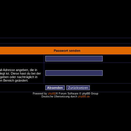
Passwort senden
:
il-Adresse angeben, die in
legt ist. Diese hast du bei der
geben oder nachträglich in
n Bereich geändert.
Powered by
phpBB
® Forum Software © phpBB Group
Deutsche Übersetzung durch
phpBB.de