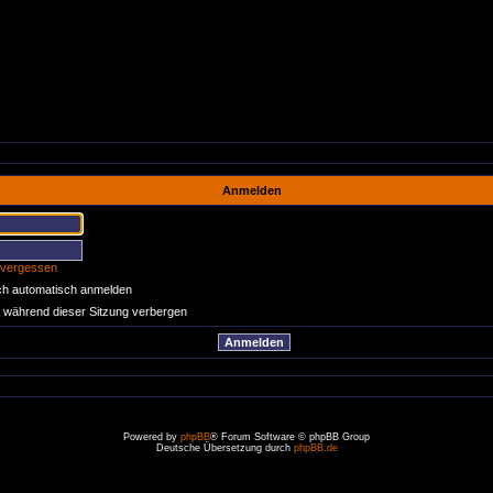
Anmelden
 vergessen
ch automatisch anmelden
 während dieser Sitzung verbergen
Powered by
phpBB
® Forum Software © phpBB Group
Deutsche Übersetzung durch
phpBB.de