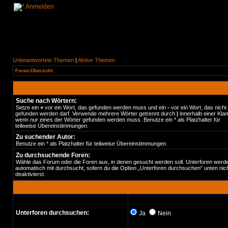
Anmelden
Unbeantwortete Themen
|
Aktive Themen
Foren-Übersicht
Suche nach Wörtern:
Setze ein
+
vor ein Wort, das gefunden werden muss und ein
-
vor ein Wort, das nicht
gefunden werden darf. Verwende mehrere Wörter getrennt durch
|
innerhalb einer Kla
wenn nur eines der Wörter gefunden werden muss. Benutze ein * als Platzhalter für
teilweise Übereinstimmungen.
Zu suchender Autor:
Benutze ein * als Platzhalter für teilweise Übereinstimmungen.
Zu durchsuchende Foren:
Wähle das Forum oder die Foren aus, in denen gesucht werden soll. Unterforen werd
automatisch mit durchsucht, sofern du die Option „Unterforen durchsuchen“ unten nic
deaktivierst.
Unterforen durchsuchen:
Ja
Nein