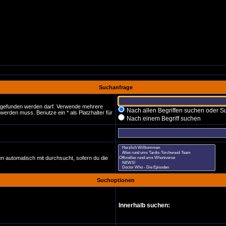
Suchanfrage
t gefunden werden darf. Verwende mehrere
Nach allen Begriffen suchen oder
erden muss. Benutze ein * als Platzhalter für
Nach einem Begriff suchen
n automatisch mit durchsucht, sofern du die
Suchoptionen
Innerhalb suchen: