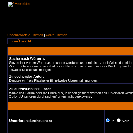
Anmelden
Unbeantwortete Themen
|
Aktive Themen
Foren-Übersicht
Suche nach Wörtern:
Setze ein
+
vor ein Wort, das gefunden werden muss und ein
-
vor ein Wort, das nich
Wörter getrennt durch
|
innerhalb einer Klammer, wenn nur eines der Wörter gefunden w
teilweise Übereinstimmungen.
Zu suchender Autor:
Benutze ein * als Platzhalter für teilweise Übereinstimmungen.
Zu durchsuchende Foren:
Wähle das Forum oder die Foren aus, in denen gesucht werden soll. Unterforen werde
Option „Unterforen durchsuchen“ unten nicht deaktivierst.
Unterforen durchsuchen:
Ja
Nein