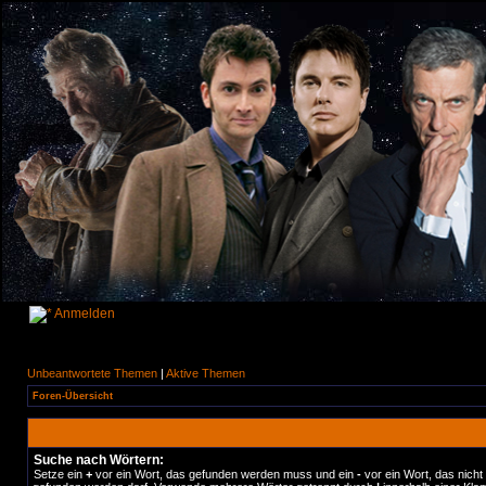
Anmelden
Unbeantwortete Themen
|
Aktive Themen
Foren-Übersicht
Suche nach Wörtern:
Setze ein
+
vor ein Wort, das gefunden werden muss und ein
-
vor ein Wort, das nicht