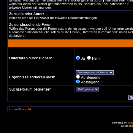
gefunden werden darf. Verwende mehrere Wörter getrennt durch
|
innerhalb einer Kla
wenn nur eines der Wörter gefunden werden muss. Benutze ein * als Platzhalter für
teilweise Übereinstimmungen.
Zu suchender Autor:
Benutze ein * als Platzhalter für teilweise Übereinstimmungen.
Zu durchsuchende Foren:
Wähle das Forum oder die Foren aus, in denen gesucht werden soll. Unterforen werd
automatisch mit durchsucht, sofern du die Option „Unterforen durchsuchen“ unten nic
deaktivierst.
Unterforen durchsuchen:
Ja
Nein
Ergebnisse sortieren nach:
Aufsteigend
Absteigend
Suchzeitraum begrenzen:
Foren-Übersicht
Powered by
php
Deutsche