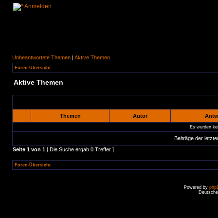
Anmelden
Unbeantwortete Themen
|
Aktive Themen
Foren-Übersicht
Aktive Themen
Themen
Autor
Antw
Es wurden ke
Beiträge der letzte
Seite
1
von
1
[ Die Suche ergab 0 Treffer ]
Foren-Übersicht
Powered by
php
Deutsche