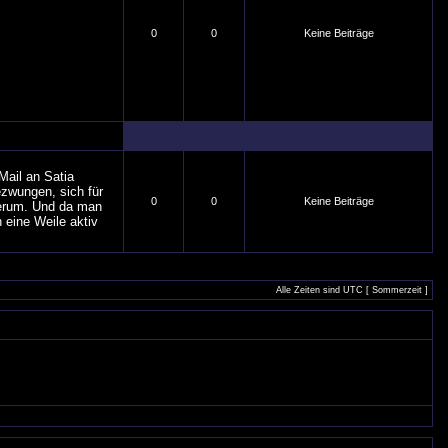
0
0
Keine Beiträge
Mail an Satia
ezwungen, sich für
0
0
Keine Beiträge
herum. Und da man
 eine Weile aktiv
Alle Zeiten sind UTC [ Sommerzeit ]