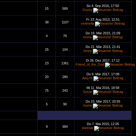
So 4. Sep 2016, 17:50
15
589
Ducky
Fr 23. Aug 2013, 12:51
38
1107
vivienella
Do 19. Mär 2015, 21:09
4
70
momo
Do 21. Mär 2013, 21:41
25
104
Jenny
Di 26. Dez 2017, 17:12
23
1361
Friend_of_the_Ood
Do 9. Mär 2017, 17:08
20
280
Amy76
Mi 11. Mai 2016, 18:58
75
243
Susan
Do 23. Mär 2017, 20:55
5
90
momo
Do 7. Mai 2015, 12:05
9
384
darkbat