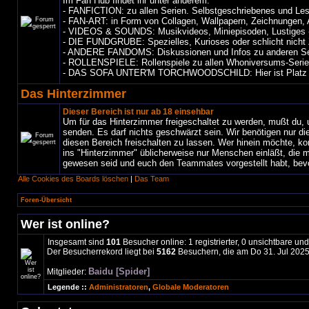
Im Fan Hub findet ihr unter anderem:
- FANFICTION: zu allen Serien. Selbstgeschriebenes und Les
- FAN-ART: in Form von Collagen, Wallpapern, Zeichnungen, 
- VIDEOS & SOUNDS: Musikvideos, Miniepisoden, Lustiges -
- DIE FUNDGRUBE: Spezielles, Kurioses oder schlicht nicht 
- ANDERE FANDOMS: Diskussionen und Infos zu anderen Se
- ROLLENSPIELE: Rollenspiele zu allen Whoniversums-Seri
- DAS SOFA UNTER'M TORCHWOODSCHILD: Hier ist Platz für P
Das Hinterzimmer
Dieser Bereich ist nur ab 18 einsehbar
Um für das Hinterzimmer freigeschaltet zu werden, mußt du, 
senden. Es darf nichts geschwärzt sein. Wir benötigen nur d
diesen Bereich freischalten zu lassen. Wer hinein möchte, 
ins "Hinterzimmer" üblicherweise nur Menschen einläßt, die m
gewesen seid und euch den Teammates vorgestellt habt, bevor
Alle Cookies des Boards löschen
|
Das Team
Foren-Übersicht
Wer ist online?
Insgesamt sind
101
Besucher online: 1 registrierter, 0 unsichtbare u
Der Besucherrekord liegt bei
5162
Besuchern, die am Do 31. Jul 2025,
Baidu [Spider]
Mitglieder:
Legende ::
Administratoren
,
Globale Moderatoren