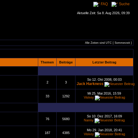
FAQ
Suche
Aktuelle Zeit: Sa 8. Aug 2026, 09:39
Alle Zeiten sind UTC [ Sommerzeit ]
Themen
Beiträge
Letzter Beitrag
So 12. Okt 2008, 00:03
2
3
Jack Harkness
Mi 25. Mai 2016, 15:59
33
1292
Viskey
So 10. Dez 2017, 16:09
76
5680
Nanny
Mo 29. Jan 2018, 20:41
187
4385
Viskey