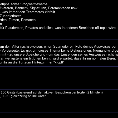
etipps sowie Storywettbewerbe.
Avataren, Bannern, Signaturen, Fotomontagen usw...
 was immer den Teammates einfällt...
Zusortierbares
rien, Filmen, Romanen
en
laudereien, Privates und alles, was in anderen Bereichen off-topic wäre
um dein Alter nachzuweisen, einen Scan oder ein Foto deines Ausweises per 
ie Vorderseite. Es gibt um dieses Thema keine Diskussionen. Niemand wird g
kommt - zu unserer Absicherung - um das Einsenden seines Ausweises nicht 
an wenigstens ein bißchen kennt, wird erwartet, dass ihr im normalen Bereich
 ihr an die Tür zum Hinterzimmer "klopft"
nd 100 Gäste (basierend auf den aktiven Besuchern der letzten 2 Minuten)
 08:21 gleichzeitig online waren.