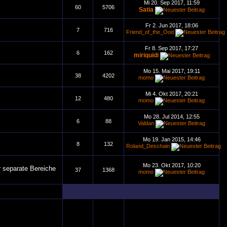
Mi 20. Sep 2017, 11:59
60
5706
Satia
Fr 2. Jun 2017, 18:06
7
716
Friend_of_the_Ood
Fr 8. Sep 2017, 17:27
6
162
miriquidi
Mo 15. Mai 2017, 19:11
38
4202
momo
Mi 4. Okt 2017, 20:21
12
480
momo
Mo 28. Jul 2014, 12:55
6
88
Valdan
Mo 19. Jan 2015, 14:46
8
132
Roland_Deschain
Mo 23. Okt 2017, 10:20
r separate Bereiche
37
1368
momo