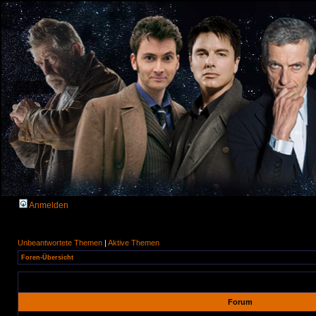
Anmelden
Unbeantwortete Themen
|
Aktive Themen
Foren-Übersicht
Forum